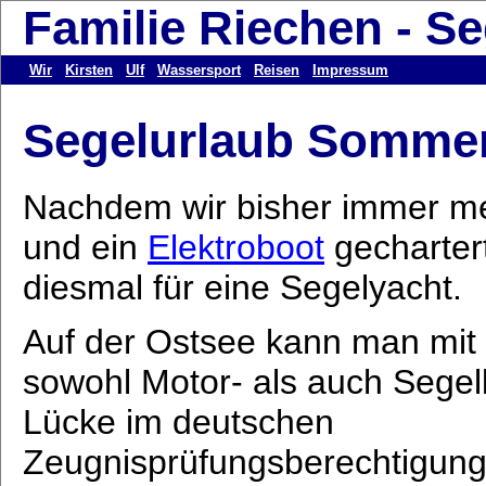
Familie Riechen - S
Wir
Kirsten
Ulf
Wassersport
Reisen
Impressum
Segelurlaub Sommer
Nachdem wir bisher immer me
und ein
Elektroboot
gechartert
diesmal für eine Segelyacht.
Auf der Ostsee kann man mit
sowohl Motor- als auch Segelb
Lücke im deutschen
Zeugnisprüfungsberechtigung